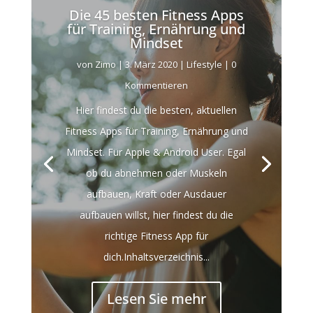
Die 45 besten Fitness Apps
für Training, Ernährung und
Mindset
von
Zimo
|
3. März 2020
|
Lifestyle
| 0
Kommentieren
Hier findest du die besten, aktuellen
Fitness Apps für Training, Ernährung und
Mindset. Für Apple & Android User. Egal
ob du abnehmen oder Muskeln
aufbauen, Kraft oder Ausdauer
aufbauen willst, hier findest du die
richtige Fitness App für
dich.Inhaltsverzeichnis...
Lesen Sie mehr