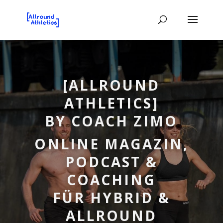
[ALLROUND
ATHLETICS]
BY COACH ZIMO
ONLINE MAGAZIN,
PODCAST &
COACHING
FÜR HYBRID &
ALLROUND