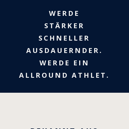
f
n
WERDE
STÄRKER
SCHNELLER
AUSDAUERNDER.
WERDE EIN
ALLROUND ATHLET.