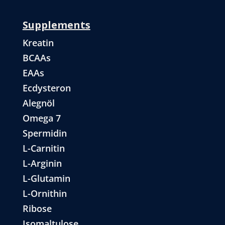
Supplements
Kreatin
BCAAs
EAAs
Ecdysteron
Alegnöl
Omega 7
Spermidin
L-Carnitin
L-Arginin
L-Glutamin
L-Ornithin
Ribose
Isomaltulose