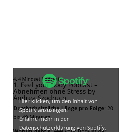
Inhalt
von
4. 4 Mindset Podcasts
Spotify
1. Feel your Body Podcast –
anzeigen
Abnehmen ohne Stress by
Andrea Szodruch
Hier klicken, um den Inhalt von
Durchschnittliche Länge pro Folge
: 20
Spotify anzuzeigen.
bis 40 Minuten
Erfahre mehr in der
Datenschutzerklärung von Spotify
.
Worum geht’s
: Feel your Bodyist der