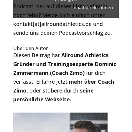
Podcast, der auf dieser Liste definitiv
Inhalt direkt öffnen
noch fehlt? Melde dich einfach unter
kontakt[at]allroundathletics.de und
sende uns deinen Podcastvorschlag zu.
Über den Autor
Diesen Beitrag hat
Allround Athletics
Gründer und Trainingsexperte Dominic
Zimmermann (Coach Zimo)
für dich
verfasst. Erfahre jetzt
mehr über Coach
Zimo
,
oder stöbere durch
seine
persönliche Webseite.