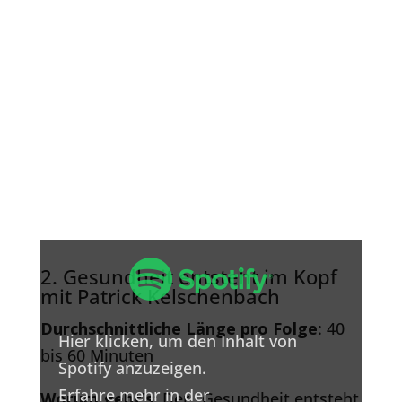
Inhalt
von
2. Gesundheit entsteht im Kopf
Spotify
mit Patrick Kelschenbach
anzeigen
Durchschnittliche Länge pro Folge
: 40
Hier klicken, um den Inhalt von
bis 60 Minuten
Spotify anzuzeigen.
Erfahre mehr in der
Worum geht’s
: Der „Gesundheit entsteht