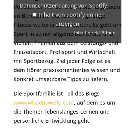
Datenschutzerklärung von Spotify
.
Podcast für Menschen, die sich allgemein
Inhalt von Spotify immer
im Bereich körperliche und geistige
anzeigen
Fitness weiterbilden möchten. Es geht um
Inhalt direkt öffnen
Sport in seiner allgemeinen Breite und
Vielfalt. Themen aus dem Leistungs- und
Freizeitsport, Profisport und Wirtschaft
mit Sportbezug. Ziel jeder Folge ist es
dem Hörer praxisorientiertes wissen und
konkret umsetzbare Tipps zu liefern.
Die Sportfamilie ist Teil des Blogs
www.wissenswelle.com
, auf dem es um
die Themen lebenslanges Lernen und
persönliche Entwicklung geht.