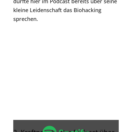
durfte hier im Podcast bereits über seine
kleine Leidenschaft das Biohacking
sprechen.
Inhalt
von
2. Kraftpaket – Der Podcast über