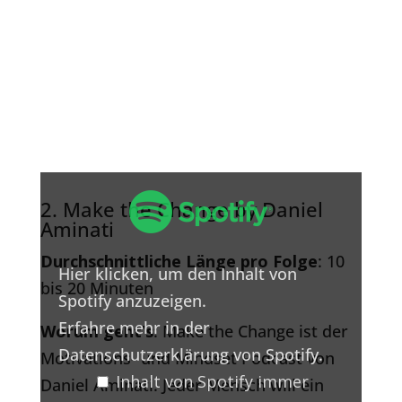
Inhalt
von
2. Make the Change by Daniel
Spotify
Aminati
anzeigen
Durchschnittliche Länge pro Folge
: 10
Hier klicken, um den Inhalt von
bis 20 Minuten
Spotify anzuzeigen.
Erfahre mehr in der
Worum geht’s
: Make the Change ist der
Datenschutzerklärung von Spotify
.
Motivations- und Mindset Podcast von
Inhalt von Spotify immer
Daniel Aminati. Jeder Mensch will ein