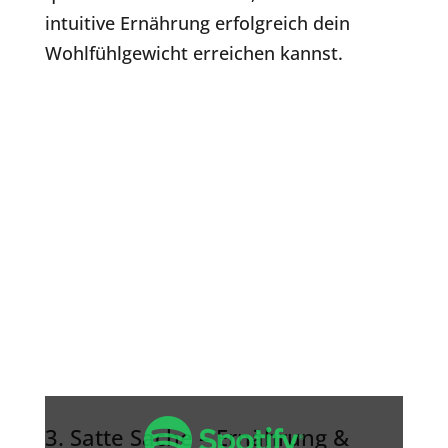
intuitive Ernährung erfolgreich dein
Wohlfühlgewicht erreichen kannst.
Inhalt
von
3. Satte Sache – Ernährung &
Spotify