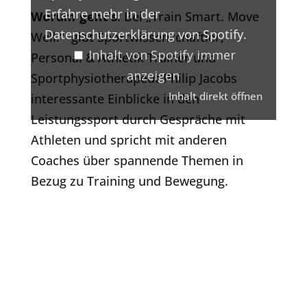
Erfahre mehr in der
Worum geht’s
: Bei „Train Smart. Move
Datenschutzerklärung von Spotify
.
Well.“ gibt Sportwissenschaftler,
Inhalt von Spotify immer
Personal & Athletik Trainer und
anzeigen
Sportphysiotherapeut Philip Jacobs
Inhalt direkt öffnen
interessante Einblicke in den
Leistungssport durch Gespräche mit
Athleten und spricht mit anderen
Coaches über spannende Themen in
Bezug zu Training und Bewegung.