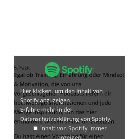
Inhalt
von
5. Fazit
Spotify
Egal ob Training, Ernährung oder Mindset
anzeigen
& Motivation, die von uns
Hier klicken, um den Inhalt von
vorgeschlagenen Podcasts liefern dir
Spotify anzuzeigen.
hochwertige Informationen und jede
Erfahre mehr in der
Menge Inspiration, um das hier
Datenschutzerklärung von Spotify
.
enthaltene Wissen selbst umzusetzen.
Inhalt von Spotify immer
Du hast einen Vorschlag für einen
anzeigen