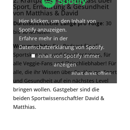
Spotify
Sport, Ernährung & Gesundheit
anzeigen
von Matthias & David
Hier klicken, um den Inhalt von
Durchschnittliche Länge pro Folge
: 30
Spotify anzuzeigen.
bis 40 Minuten
Erfahre mehr in der
Worum geht’s
: Der Podcast für alle
Datenschutzerklärung von Spotify
.
Sportskanonen und Couchpotatoes, für
Inhalt von Spotify immer
alle Veggie-Fans und Fleischliebhaber! Für
anzeigen
alle, die ihr Wissen über Ernährung, Sport
Inhalt direkt öffnen
und Gesundheit auf ein nächstes Level
bringen wollen. Gastgeber sind die
beiden Sportwissenschaftler David &
Matthias.