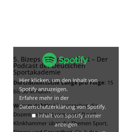
Inhalt
von
5. Bizeps & Bananenbrot – Der
Spotify
Podcast der Deutschen
anzeigen
Sportakademie
Hier klicken, um den Inhalt von
Durchschnittliche Länge pro Folge
: 15
Spotify anzuzeigen.
bis 30 Minuten
Erfahre mehr in der
Worum geht’s
: Hier sprechen die
Datenschutzerklärung von Spotify
.
Dozenten Irina Luxem und David
Inhalt von Spotify immer
Klinkhammer über die Themen Sport,
anzeigen
Fitness und Gesundheit. Sie laden