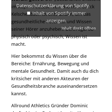
Datenschutzerklärung von Spotify
.
im Kopf – Podcast“ von und mit Patrick
Inhalt von Spotify immer
Kelschenbach ist entstanden, um das
anzeigen
gesundheitliche Potential und Wissen
Inhalt direkt öffnen
seiner Hörer anzuheben. Denn egal ob
physisch oder psychisch, Wissen ist
macht.
Hier bekommst du Wissen über die
Bereiche: Ernährung, Bewegung und
mentale Gesundheit. Damit auch du dich
kritsicher mit anderen Akteuren der
Gesundheitsbranche auseinandersetzen
kannst.
Allround Athletics Gründer Dominic