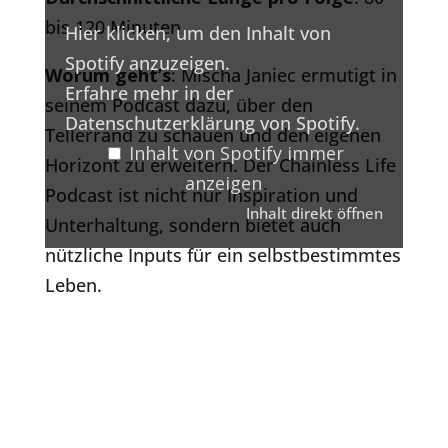
bis 120 Minuten
Hier klicken, um den Inhalt von
Spotify anzuzeigen.
Worum geht’s
: Mischa Janiec ermutigt in
Erfahre mehr in der
seinem Podcast dazu, über den
Datenschutzerklärung von Spotify
.
Tellerrand zu schauen und den eigenen
Inhalt von Spotify immer
Horizont zu erweitern. Der Chainless Life
anzeigen
Podcast ist nicht nur Inspiration und
Inhalt direkt öffnen
Unterhaltung, sondern bietet auch
nützliche Inputs für ein selbstbestimmtes
Leben.