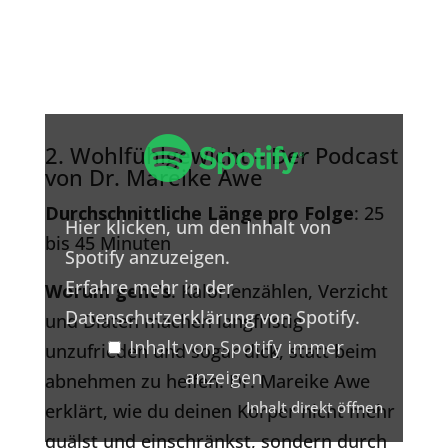
Inhalt
von
2. Wohlfühlgewicht – Der Podcast
Spotify
von Dr. Mareike Awe
anzeigen
Durchschnittliche Länge pro Folge
: 25
Hier klicken, um den Inhalt von
bis 45 Minuten
Spotify anzuzeigen.
Erfahre mehr in der
Worum geht’s
: Kalorienzählen, Verzicht
Datenschutzerklärung von Spotify
.
und Diäten machen langfristig
Inhalt von Spotify immer
unzufrieden und sogar dick, statt beim
anzeigen
abnehmen zu helfen. Dr. Mareike Awe
Inhalt direkt öffnen
erklärt, wie du deinen Körper nicht mehr
quälst und einschränkst, sondern durch