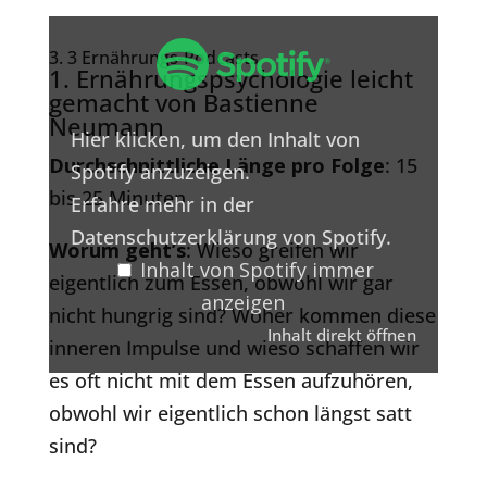
Inhalt
von
3. 3 Ernährungs-Podcasts
Spotify
1. Ernährungspsychologie leicht
anzeigen
gemacht von Bastienne
Neumann
Hier klicken, um den Inhalt von
Durchschnittliche Länge pro Folge
: 15
Spotify anzuzeigen.
bis 25 Minuten
Erfahre mehr in der
Datenschutzerklärung von Spotify
.
Worum geht’s
: Wieso greifen wir
Inhalt von Spotify immer
eigentlich zum Essen, obwohl wir gar
anzeigen
nicht hungrig sind? Woher kommen diese
Inhalt direkt öffnen
inneren Impulse und wieso schaffen wir
es oft nicht mit dem Essen aufzuhören,
obwohl wir eigentlich schon längst satt
sind?