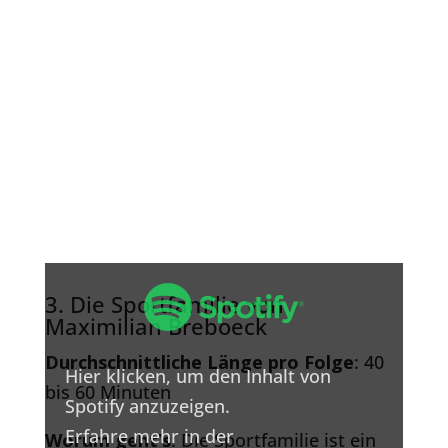
Inhalt
von
3. Die Sportfamilie von
Spotify
Maximilian Breboeck
anzeigen
Durchschnittliche Länge pro Folge
: 40
Hier klicken, um den Inhalt von
bis 60 Minuten
Spotify anzuzeigen.
Erfahre mehr in der
Worum geht’s
: Die Sportfamilie ist ein