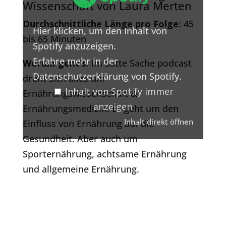
Wissenschaft von Laura Merten
anzeigen
Durchschnittliche Länge pro Folge
: 45
Hier klicken, um den Inhalt von
bis 65 Minuten
Spotify anzuzeigen.
Erfahre mehr in der
Worum geht’s
: Im Satte Sache podcast
Datenschutzerklärung von Spotify
.
dreht sich alles um
Inhalt von Spotify immer
Ernährungswissenschaft &
anzeigen
Ernährungsmedizin. Es geht um den
Inhalt direkt öffnen
Einfluss von Ernährung auf die
Gesundheit. Aber auch um
Sporternährung, achtsame Ernährung
und allgemeine Ernährung.