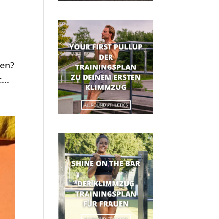
nen?
...