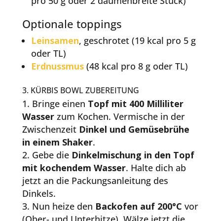
pro 50 g oder 2 daumenbreite Stück)
Optionale toppings
Leinsamen
, geschrotet (19 kcal pro 5 g
oder TL)
Erdnussmus
(48 kcal pro 8 g oder TL)
3. KÜRBIS BOWL ZUBEREITUNG
Bringe einen
Topf mit 400 Milliliter
Wasser
zum Kochen. Vermische in der
Zwischenzeit
Dinkel und Gemüsebrühe
in einem Shaker
.
Gebe die
Dinkelmischung in den Topf
mit kochendem Wasser
. Halte dich ab
jetzt an die Packungsanleitung des
Dinkels.
Nun heize den
Backofen auf 200°C
vor
(Ober- und Unterhitze). Wälze jetzt die