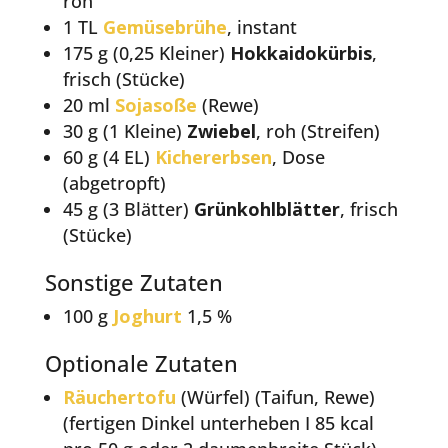
roh
1 TL
Gemüsebrühe
, instant
175 g (0,25 Kleiner)
Hokkaidokürbis
,
frisch (Stücke)
20 ml
Sojasoße
(Rewe)
30 g (1 Kleine)
Zwiebel
, roh (Streifen)
60 g (4 EL)
Kichererbsen
, Dose
(abgetropft)
45 g (3 Blätter)
Grünkohlblätter
, frisch
(Stücke)
Sonstige Zutaten
100 g
Joghurt
1,5 %
Optionale Zutaten
Räuchertofu
(Würfel) (Taifun, Rewe)
(fertigen Dinkel unterheben I 85 kcal