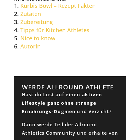
Kürbis Bowl – Rezept Fakten
Zutaten
Zubereitung
Tipps für Kitchen Athletes
Nice to know
Autorin
WERDE ALLROUND ATHLETE
Hast du Lust auf einen
aktiven
Lifestyle ganz ohne strenge
Ernährungs-Dogmen
und Verzicht?
Dann werde Teil der Allround
Athletics Community und erhalte von