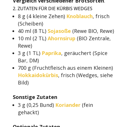
Vergleich verschiedener Brotsorten
.
2. ZUTATEN FÜR DIE KÜRBIS WEDGES
8 g (4 kleine Zehen)
Knoblauch
, frisch
(Scheiben)
40 ml (8 TL)
Sojasoße
(Rewe BIO, Rewe)
10 ml (2 TL)
Ahornsirup
(BIO Zentrale,
Rewe)
3 g (1 TL)
Paprika
, geräuchert (Spice
Bar, DM)
700 g (Fruchtfleisch aus einem Kleinen)
Hokkaidokürbis
, frisch (Wedges, siehe
Bild)
Sonstige Zutaten
3 g (0,25 Bund)
Koriander
(fein
gehackt)
Optionale Zutaten