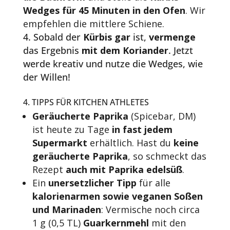
Wedges
für 45 Minuten in den Ofen
. Wir
empfehlen die mittlere Schiene.
Sobald der
Kürbis gar
ist,
vermenge
das Ergebnis
mit dem Koriander
. Jetzt
werde kreativ und nutze die Wedges, wie
der Willen!
4. TIPPS FÜR KITCHEN ATHLETES
Geräucherte Paprika
(Spicebar, DM)
ist heute zu Tage
in fast jedem
Supermarkt
erhältlich. Hast du
keine
geräucherte Paprika
, so schmeckt das
Rezept
auch mit Paprika edelsüß
.
Ein
unersetzlicher Tipp
für alle
kalorienarmen sowie veganen Soßen
und Marinaden
: Vermische noch circa
1 g (0,5 TL)
Guarkernmehl
mit den