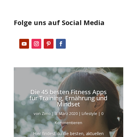
Folge uns auf Social Media
Die 45 besten Fitness Apps
für Training, Ernährung und
Mindset
von
Zimo
|
3. März 2020
|
Lifestyle
| 0
Kommentieren
Hier findest du die besten, aktuellen