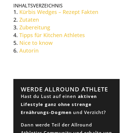
INHALTSVERZEICHNIS
Kürbis Wedges – Rezept Fakten
Zutaten
Zubereitung
Tipps für Kitchen Athletes
Nice to know
Autorin
WERDE ALLROUND ATHLETE
Hast du Lust auf einen
aktiven
Lifestyle ganz ohne strenge
Ernährungs-Dogmen
und Verzicht?
Dann werde Teil der Allround
Athletics Community und erhalte von