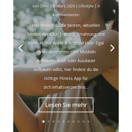
von
Zimo
|
3. März 2020
|
Lifestyle
| 0
Kommentieren
Hier findest du die besten, aktuellen
Fitness Apps für Training, Ernährung und
Mindset. Für Apple & Android User. Egal
ob du abnehmen oder Muskeln
aufbauen, Kraft oder Ausdauer
aufbauen willst, hier findest du die
richtige Fitness App für
dich.Inhaltsverzeichnis...
Lesen Sie mehr