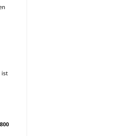
en
 ist
 800