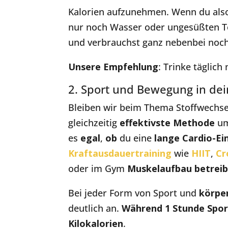
Kalorien aufzunehmen. Wenn du also 
nur noch Wasser oder ungesüßten Tee 
und verbrauchst ganz nebenbei noch
Unsere Empfehlung
: Trinke täglich
2. Sport und Bewegung in dein
Bleiben wir beim Thema Stoffwechs
gleichzeitig
effektivste Methode
um
es
egal
,
ob
du eine
lange Cardio-Ei
Kraftausdauertraining
wie
HIIT
,
Cr
oder im Gym
Muskelaufbau betreib
Bei jeder Form von Sport und
körper
deutlich an.
Während 1 Stunde Spor
Kilokalorien
.