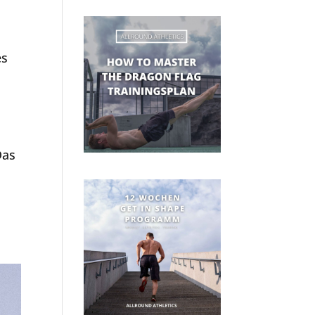
es
r
Das