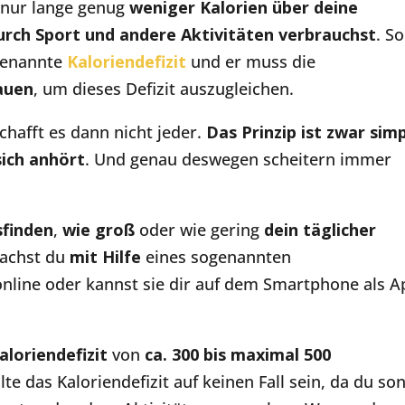
 nur lange genug
weniger Kalorien über deine
durch Sport und andere Aktivitäten verbrauchst
. So
genannte
Kaloriendefizit
und er muss die
auen
, um dieses Defizit auszugleichen.
chafft es dann nicht jeder.
Das Prinzip ist zwar simp
sich anhört
. Und genau deswegen scheitern immer
sfinden
,
wie groß
oder wie gering
dein täglicher
machst du
mit Hilfe
eines sogenannten
 online oder kannst sie dir auf dem Smartphone als 
aloriendefizit
von
ca. 300 bis maximal 500
te das Kaloriendefizit auf keinen Fall sein, da du so