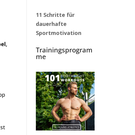
11 Schritte für
dauerhafte
Sportmotivation
el,
Trainingsprogram
me
App
nst