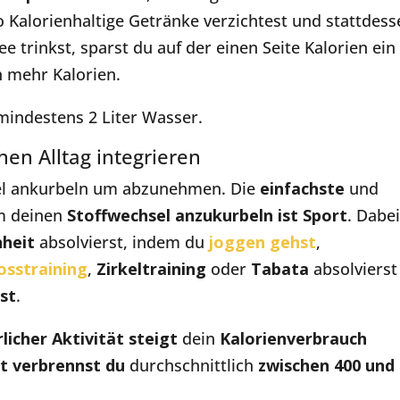
Kalorienhaltige Getränke verzichtest und stattdess
trinkst, sparst du auf der einen Seite Kalorien ein
 mehr Kalorien.
 mindestens 2 Liter Wasser.
en Alltag integrieren
el ankurbeln um abzunehmen. Die
einfachste
und
 deinen
Stoffwechsel anzukurbeln ist Sport
. Dabei
nheit
absolvierst, indem du
joggen gehst
,
osstraining
,
Zirkeltraining
oder
Tabata
absolvierst
st
.
licher Aktivität steigt
dein
Kalorienverbrauch
t verbrennst du
durchschnittlich
zwischen 400 und