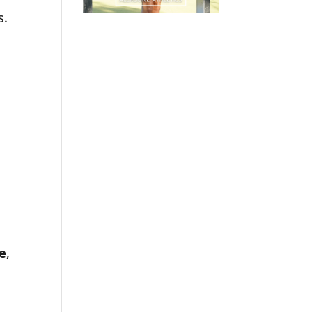
s.
n
e
,