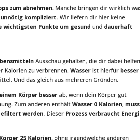
Tipps zum abnehmen
. Manche bringen dir wirklich wa
r
unnötig kompliziert
. Wir liefern dir hier keine
e wichtigsten Punkte um gesund
und
dauerhaft
bensmitteln
Ausschau gehalten, die dir dabei helfe
r Kalorien zu verbrennen.
Wasser
ist hierfür
besser
ittel. Und das gleich aus mehreren Gründen.
 deinem Körper besser
ab, wenn dein Körper gut
ennung. Zum anderen enthält
Wasser 0 Kalorien
,
muss
efiltert werden
. Dieser
Prozess verbraucht Energi
Körper 25 Kalorien
, ohne irgendwelche anderen