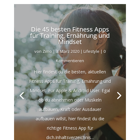
Die 45 besten Fitness Apps
für Training, Ernährung und
Mindset
von
Zimo
|
3. März 2020
|
Lifestyle
| 0
Kommentieren
Hier findest du die besten, aktuellen
Fitness Apps für Training, Ernährung und
Mindset. Für Apple & Android User. Egal
ob du abnehmen oder Muskeln
aufbauen, Kraft oder Ausdauer
aufbauen willst, hier findest du die
richtige Fitness App für
dich.Inhaltsverzeichnis...