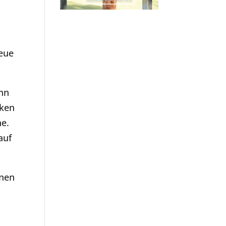
neue
ann
cken
ne.
auf
hnen