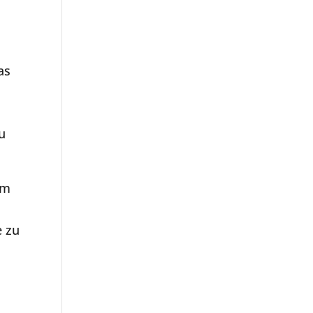
as
u
em
e zu
e