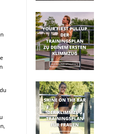
en
se
in
 du
zu
n,