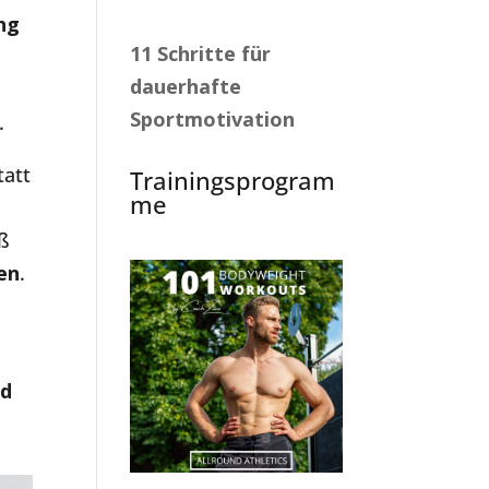
ng
11 Schritte für
dauerhafte
Sportmotivation
.
tatt
Trainingsprogram
me
oß
en
.
nd