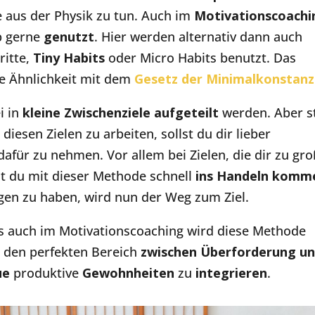
e aus der Physik zu tun. Auch im
Motivationscoachi
p gerne
genutzt
. Hier werden alternativ dann auch
ritte,
Tiny Habits
oder Micro Habits benutzt. Das
ße Ähnlichkeit mit dem
Gesetz der Minimalkonstanz
i in
kleine Zwischenziele aufgeteilt
werden. Aber s
diesen Zielen zu arbeiten, sollst du dir lieber
dafür zu nehmen. Vor allem bei Zielen, die dir zu gr
t du mit dieser Methode schnell
ins Handeln komm
ugen zu haben, wird nun der Weg zum Ziel.
ls auch im Motivationscoaching wird diese Methode
n den perfekten Bereich
zwischen Überforderung u
ue
produktive
Gewohnheiten
zu
integrieren
.