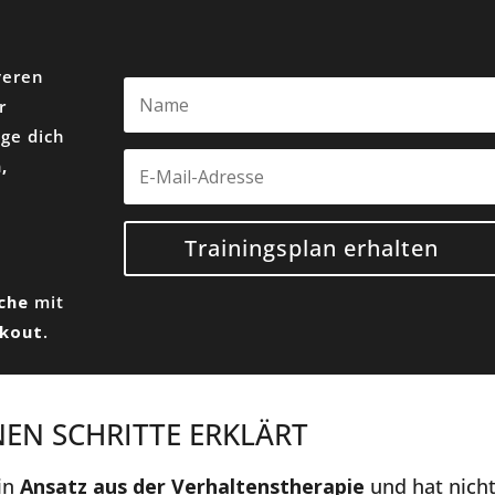
veren
r
age dich
,
Trainingsplan erhalten
oche
mit
rkout
.
INEN SCHRITTE ERKLÄRT
ein
Ansatz aus der Verhaltenstherapie
und hat nich