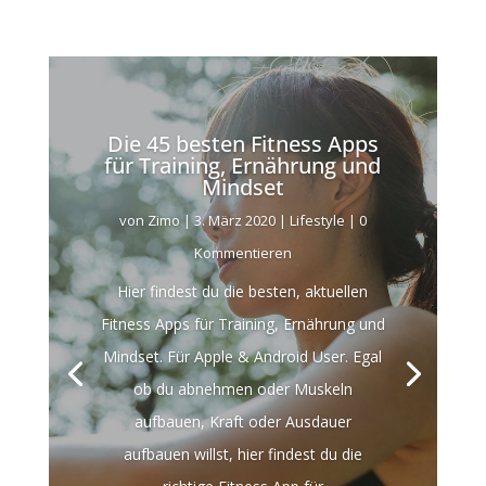
Die 45 besten Fitness Apps
für Training, Ernährung und
Mindset
von
Zimo
|
3. März 2020
|
Lifestyle
| 0
Kommentieren
Hier findest du die besten, aktuellen
Fitness Apps für Training, Ernährung und
Mindset. Für Apple & Android User. Egal
ob du abnehmen oder Muskeln
aufbauen, Kraft oder Ausdauer
aufbauen willst, hier findest du die