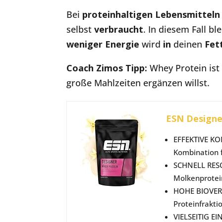
Bei
proteinhaltigen
Lebensmittel
selbst
verbraucht
. In diesem Fall b
weniger
Energie
wird
in
deinen
Fet
Coach Zimos Tipp:
Whey Protein ist
große Mahlzeiten ergänzen willst.
ESN Designer
EFFEKTIVE KO
Kombination f
SCHNELL RESO
Molkenprotei
HOHE BIOVERF
Proteinfrakti
VIELSEITIG EI