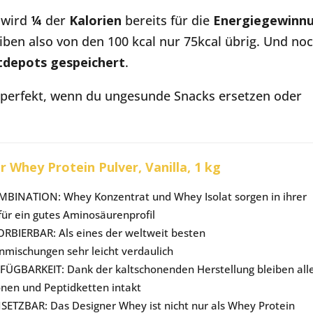
n
wird
¼
der
Kalorien
bereits für die
Energiegewinn
leiben also von den 100 kcal nur 75kcal übrig. Und no
tdepots
gespeichert
.
 perfekt, wenn du ungesunde Snacks ersetzen oder
 Whey Protein Pulver, Vanilla, 1 kg
MBINATION: Whey Konzentrat und Whey Isolat sorgen in ihrer
ür ein gutes Aminosäurenprofil
RBIERBAR: Als eines der weltweit besten
nmischungen sehr leicht verdaulich
ÜGBARKEIT: Dank der kaltschonenden Herstellung bleiben all
onen und Peptidketten intakt
NSETZBAR: Das Designer Whey ist nicht nur als Whey Protein