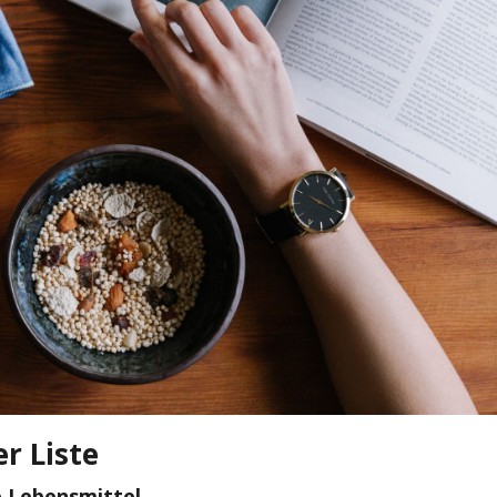
r Liste
e
Lebensmittel
,