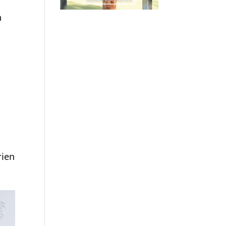
n
rien