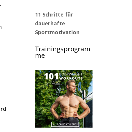
.
11 Schritte für
dauerhafte
n
Sportmotivation
Trainingsprogram
me
e
ird
t