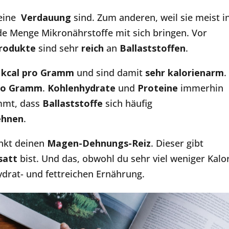
eine
Verdauung
sind. Zum anderen, weil sie meist i
ede Menge Mikronährstoffe mit sich bringen. Vor
produkte
sind sehr
reich
an
Ballaststoffen
.
 kcal pro Gramm
und sind damit
sehr kalorienarm
.
ro
Gramm
.
Kohlenhydrate
und
Proteine
immerhin
mmt, dass
Ballaststoffe
sich häufig
ehnen
.
nkt deinen
Magen-Dehnungs-Reiz
. Dieser gibt
satt
bist. Und das, obwohl du sehr viel weniger Kalo
ydrat- und fettreichen Ernährung.