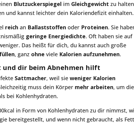
einen
Blutzuckerspiegel
im
Gleichgewicht
zu halten
 und kannst leichter dein Kaloriendefizit einhalten.
el
reich
an
Ballaststoffen
oder
Proteinen
. Sie habe
ltnismäßig
geringe
Energiedichte
. Oft haben sie auf
weniger. Das heißt für dich, du kannst auch große
füllen
, ganz
ohne
viele
Kalorien
aufzunehmen
.
 und dir beim Abnehmen hilft
rfekte
Sattmacher
, weil sie
weniger Kalorien
 Gleichzeitig muss dein Körper
mehr arbeiten
, um di
als bei Kohlenhydraten.
00kcal in Form von Kohlenhydraten zu dir nimmst, w
gie bereitgestellt, und wenn nicht gebraucht, als Fet