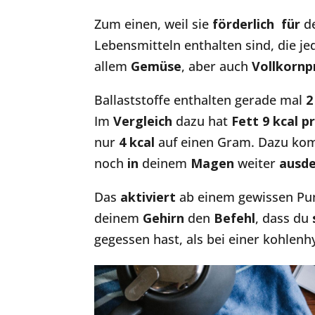
Zum einen, weil sie
förderlich
für
d
Lebensmitteln enthalten sind, die j
allem
Gemüse
, aber auch
Vollkorn
Ballaststoffe enthalten gerade mal
2
Im
Vergleich
dazu hat
Fett 9 kcal p
nur
4 kcal
auf einen Gram. Dazu ko
noch
in
deinem
Magen
weiter
ausd
Das
aktiviert
ab einem gewissen Pu
deinem
Gehirn
den
Befehl
, dass du
gegessen hast, als bei einer kohlenh