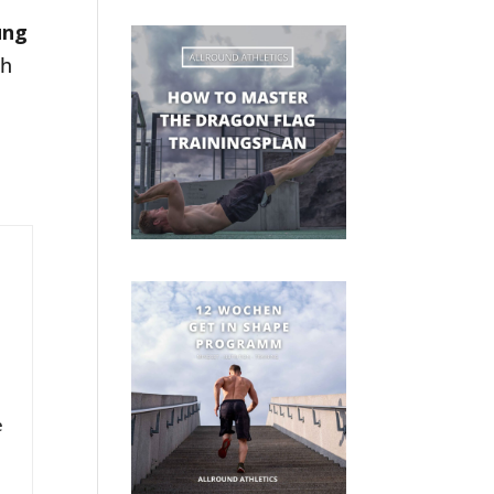
ung
ch
e