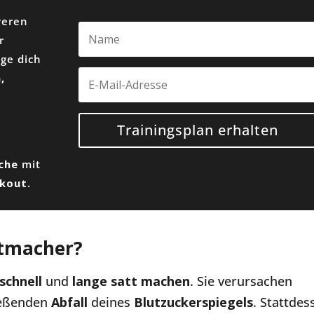
veren
r
age dich
,
Trainingsplan erhalten
oche
mit
rkout
.
ttmacher?
schnell
und
lange
satt machen
. Sie verursachen
ießenden
Abfall
deines
Blutzuckerspiegels
. Stattdes