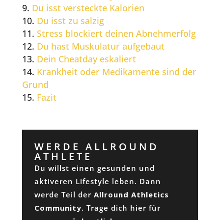
Du isst versteckte Kalorien
Du isst zu salzig
Stress blockiert deinen Abnehmerfolg
Du hast Muskulatur aufgebaut
Dein Cheatday eskaliert
Krankheit oder Medikamente sind der
Grund
Fazit
WERDE ALLROUND
ATHLETE
Du willst einen gesunden und
aktiveren Lifestyle leben. Dann
werde Teil der
Allround Athletics
Community
. Trage dich hier für