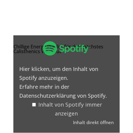
Inhalt
von
Chillige Energy Playlist für dein nächstes
Spotify
Calisthenics Workout
anzeigen
Hier klicken, um den Inhalt von
Spotify anzuzeigen.
Erfahre mehr in der
Datenschutzerklärung von Spotify
.
Inhalt von Spotify immer
anzeigen
Inhalt direkt öffnen