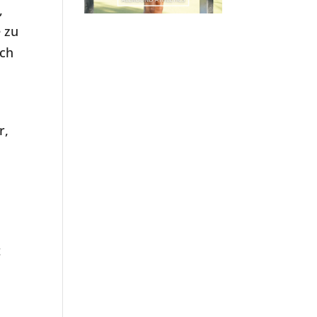
,
 zu
ich
r,
t