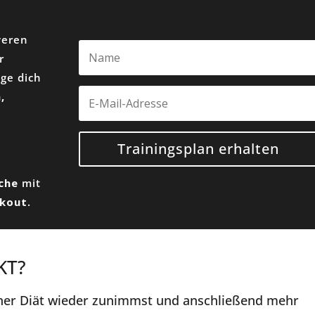
veren
r
age dich
,
Trainingsplan erhalten
oche
mit
rkout
.
KT?
er Diät wieder zunimmst und anschließend mehr