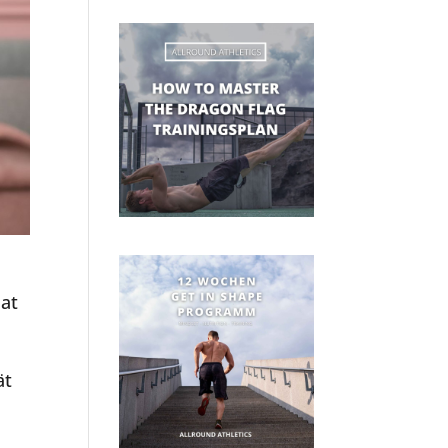
hat
ät
r