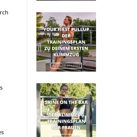
urch
es
es