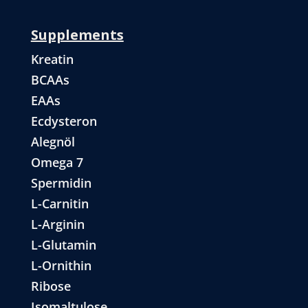
Supplements
Kreatin
BCAAs
EAAs
Ecdysteron
Alegnöl
Omega 7
Spermidin
L-Carnitin
L-Arginin
L-Glutamin
L-Ornithin
Ribose
Isomaltulose